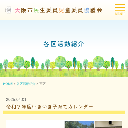
大
阪市
民
生委員
児
童委員
協
議会
各区活動紹介
HOME
各区活動紹介
西区
2025.04.01
令和７年度いきいき子育てカレンダー