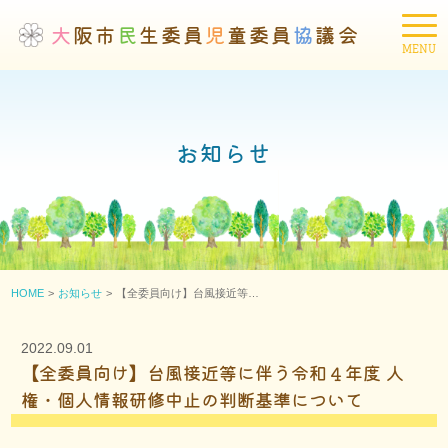
大
阪市
民
生委員
児
童委員
協
議会
お知らせ
HOME
お知らせ
【全委員向け】台風接近等…
2022.09.01
【全委員向け】台風接近等に伴う令和４年度 人
権・個人情報研修中止の判断基準について